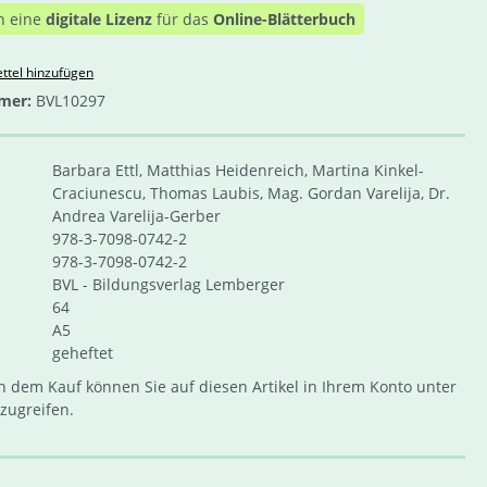
n eine
digitale Lizenz
für das
Online-Blätterbuch
ttel hinzufügen
mer:
BVL10297
Barbara Ettl, Matthias Heidenreich, Martina Kinkel-
Craciunescu, Thomas Laubis, Mag. Gordan Varelija, Dr.
Andrea Varelija-Gerber
978-3-7098-0742-2
978-3-7098-0742-2
BVL - Bildungsverlag Lemberger
64
A5
geheftet
 dem Kauf können Sie auf diesen Artikel in Ihrem Konto unter
zugreifen.