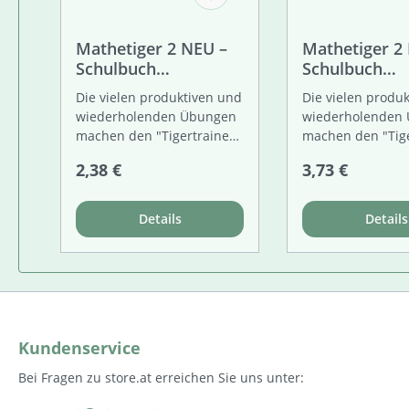
Mathetiger 2 NEU –
Mathetiger 2
Schulbuch
Schulbuch
Tigertrainer – Teil B
Tigertrainer (2
Die vielen produktiven und
Die vielen produ
(für das 2. Semester)
– Classic
wiederholenden Übungen
wiederholenden
– Classic
machen den "Tigertrainer
machen den "Tige
2" zur optimalen
2" zur optimalen
Regulärer Preis:
Regulärer Prei
2,38 €
3,73 €
Ergänzung des
Ergänzung des
"Mathetigers 2".
"Mathetigers 2".
Angebahnt wird das tiefere
Angebahnt wird d
Details
Details
Verständnis der Lernziele
Verständnis der 
der 2. Klasse. Die
der 1. Klasse. Die
integrierten "Tiger-Tests"
integrierten "Tig
ermöglichen die
ermöglichen die
Lernstandsdiagnose für
Lernstandsdiagno
den Bereich der
den Bereich der
Kundenservice
arithmetischen
arithmetischen
Zahlkompetenzen.
Zahlkompetenzen
Bei Fragen zu store.at erreichen Sie uns unter: