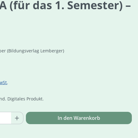
A (für das 1. Semester) –
ber
(Bildungsverlag Lemberger)
is:
wSt.
d. Digitales Produkt.
Online Zuga
Anzahl: Gib den gewünschten Wert ein o
In den Warenkorb