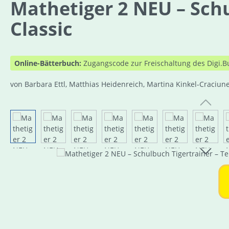
Mathetiger 2 NEU – Schul
Classic
Online-Bätterbuch:
Zugangscode zur Freischaltung des Digi.B
von Barbara Ettl, Matthias Heidenreich, Martina Kinkel-Craciun
Bildergalerie überspringen