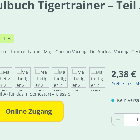
buch Tigertrainer – Teil 
uches
escu, Thomas Laubis, Mag. Gordan Varelija, Dr. Andrea Varelija-Ger
Regulärer Pre
2,38 €
Preise inkl. M
Kein Versan
Online Zugang
Produkt 