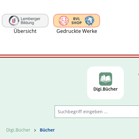
 Hauptinhalt springen
Zur Suche springen
Zur Hauptnavigation springen
Übersicht
Gedruckte Werke
Digi.Bücher
Digi.Bücher
Bücher