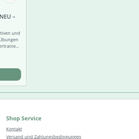
 NEU –
-teilig)
ktiven und
 Übungen
rtrainer
s:
as tiefere
Lernziele
er-Tests"
se für
Shop Service
.
Kontakt
Versand und Zahlungsbedingungen