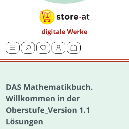
Zum Hauptinhalt springen
digitale Werke
Du hast 0 Produkte auf dem Merkzettel
Warenkorb enthält 0 Posit
DAS Mathematikbuch.
Willkommen in der
Oberstufe_Version 1.1
Lösungen