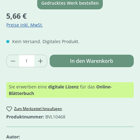
Gedrucktes Werk bestellen
Regulärer Preis:
5,66 €
Preise inkl. MwSt.
Kein Versand. Digitales Produkt.
Produkt Anzahl: Gib den gewünschten Wer
In den Warenkorb
Sie erwerben eine
digitale Lizenz
für das
Online-
Blätterbuch
Zum Merkzettel hinzufügen
Produktnummer:
BVL10468
Autor: