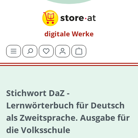
Zum Hauptinhalt springen
digitale Werke
Du hast 0 Produkte auf dem Merkzettel
Warenkorb enthält 0 Posit
Stichwort DaZ -
Lernwörterbuch für Deutsch
als Zweitsprache. Ausgabe für
die Volksschule