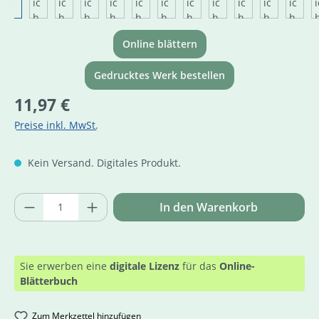
Online blättern
Gedrucktes Werk bestellen
Regulärer Preis:
11,97 €
Preise inkl. MwSt.
Kein Versand. Digitales Produkt.
Produkt Anzahl: Gib den gewünschten Wer
In den Warenkorb
Sie erwerben eine
digitale Lizenz
für das
Online-
Blätterbuch
Zum Merkzettel hinzufügen