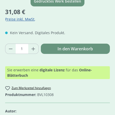
Gedrucktes Werk bestellen
Regulärer Preis:
31,08 €
Preise inkl. MwSt.
Kein Versand. Digitales Produkt.
Produkt Anzahl: Gib den gewünschten Wer
In den Warenkorb
Sie erwerben eine
digitale Lizenz
für das
Online-
Blätterbuch
Zum Merkzettel hinzufügen
Produktnummer:
BVL10308
Autor: