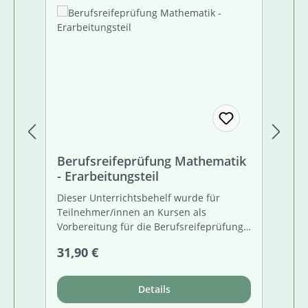
Berufsreifeprüfung Mathematik
Be
- Erarbeitungsteil
Er
Dieser Unterrichtsbehelf wurde für
Di
Teilnehmer/innen an Kursen als
Ha
Vorbereitung für die Berufsreifeprüfung
Lö
und Lehre mit Matura aus Mathematik
Le
Regulärer Preis:
Re
31,90 €
13
und angewandter Mathematik entwickelt.
Ta
Ab dem Sommertermin 2017 (Anfang Mai)
Au
muss diese Berufsreifeprüfung (auch
Fä
Details
Lehre mit Matura) zentral als
Lö