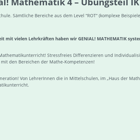
! Mathematik 4 – Übungsteil IKT
chule. Sämtliche Bereiche aus dem Level “ROT“ (komplexe Beispiel
eit mit vielen Lehrkräften haben wir GENIAL! MATHEMATIK syste
hematikunterricht! Stressfreies Differenzieren und Individualisi
n mit den Bereichen der Mathe-Kompetenzen!
neration! Von LehrerInnen die in Mittelschulen, im „Haus der Mat
tikunterricht.