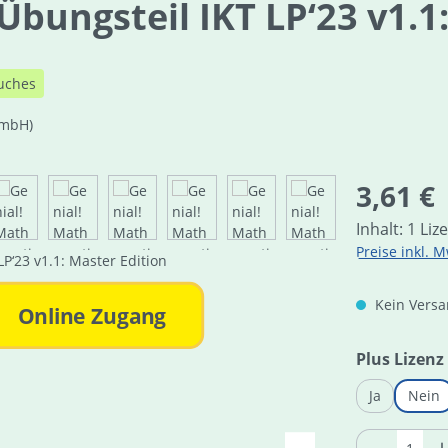
Übungsteil IKT LP‘23 v1.1
uches
GmbH)
Regulärer Pre
3,61 €
Inhalt:
1 Liz
Preise inkl. M
Kein Versan
Online Zugang
Plus Lizenz
Ja
Nein
Produkt 