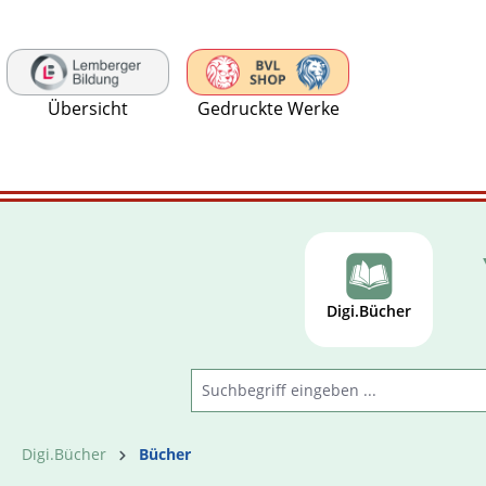
 Hauptinhalt springen
Zur Suche springen
Zur Hauptnavigation springen
Übersicht
Gedruckte Werke
Digi.Bücher
Digi.Bücher
Bücher