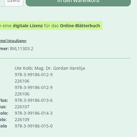
In den Warenkorb
Lizenz
n eine
digitale Lizenz
für das
Online-Blätterbuch
ttel hinzufügen
mer:
BVL11303.2
Ute Kolb; Mag. Dr. Gordan Varelija
978-3-99186-012-9
226106
978-3-99186-012-9
226106
lus:
978-3-99186-013-6
us:
226107
olo:
978-3-99186-014-3
lo:
226109
olo
978-3-99186-015-0