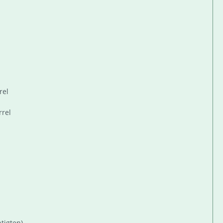
rel
rrel
tigten)