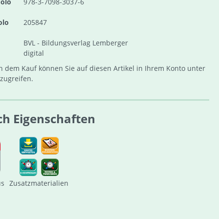
olo
978-3-7098-3037-6
olo
205847
BVL - Bildungsverlag Lemberger
digital
 dem Kauf können Sie auf diesen Artikel in Ihrem Konto unter
zugreifen.
ch Eigenschaften
us
Zusatzmaterialien