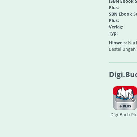
ISBN Ebook S
Plus:
SBN Ebook S
Plus:
Verlag:
Typ:
Hinweis:
Nach
Bestellungen 
Digi.Bu
Digi.Buch Pl