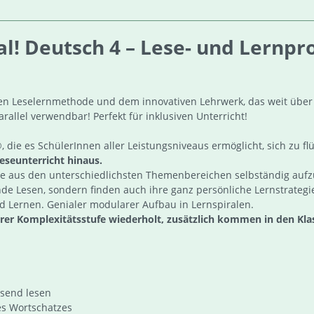
! Deutsch 4 – Lese- und Lernprof
ten Leselernmethode und dem innovativen Lehrwerk, das weit über
rallel verwendbar! Perfekt für inklusiven Unterricht!
 die es SchülerInnen aller Leistungsniveaus ermöglicht, sich zu f
eseunterricht hinaus.
te aus den unterschiedlichsten Themenbereichen selbständig auf
e Lesen, sondern finden auch ihre ganz persönliche Lernstrategie
d Lernen. Genialer modularer Aufbau in Lernspiralen.
erer Komplexitätsstufe wiederholt, zusätzlich kommen in den Kla
:
ssend lesen
s Wortschatzes