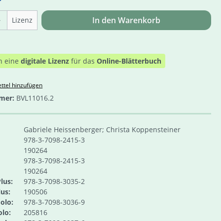
Anzahl: Gib den gewünschten Wert ein o
In den Warenkorb
Lizenz
n eine
digitale Lizenz
für das
Online-Blätterbuch
ttel hinzufügen
mer:
BVL11016.2
Gabriele Heissenberger; Christa Koppensteiner
978-3-7098-2415-3
190264
978-3-7098-2415-3
190264
lus:
978-3-7098-3035-2
us:
190506
olo:
978-3-7098-3036-9
lo:
205816