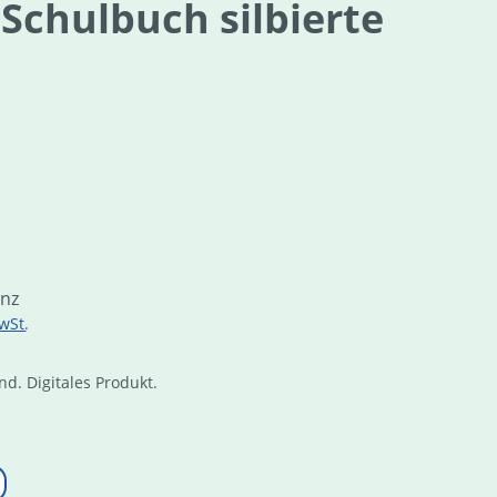
 Schulbuch silbierte
is:
enz
wSt.
d. Digitales Produkt.
Online Zuga
auswählen