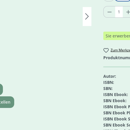
Produkt 
Sie erwerbe
Zum Merkze
Produktnum
Autor:
ISBN:
SBN:
ISBN Ebook:
SBN Ebook:
ellen
ISBN Ebook P
SBN Ebook Pl
ISBN Ebook S
SBN Ebook So