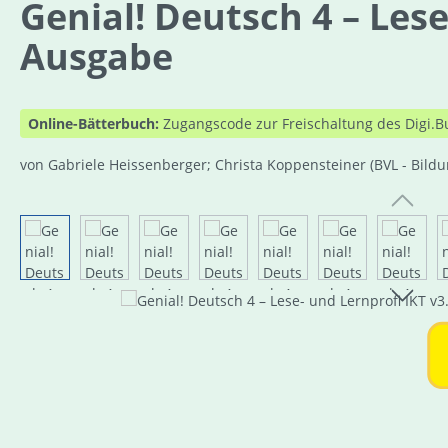
Genial! Deutsch 4 – Lese
Ausgabe
Online-Bätterbuch:
Zugangscode zur Freischaltung des Digi.B
von Gabriele Heissenberger; Christa Koppensteiner
(BVL - Bild
Bildergalerie überspringen