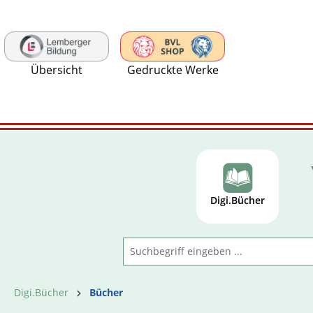
 Hauptinhalt springen
Zur Suche springen
Zur Hauptnavigation springen
Übersicht
Gedruckte Werke
Digi.Bücher
Digi.Bücher
Bücher