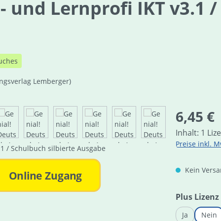
- und Lernprofi IKT v3.1 /
uches
ungsverlag Lemberger)
Regulärer Pre
6,45 €
Inhalt:
1 Liz
Preise inkl. M
Kein Versan
Online Zugang
Plus Lizenz
Ja
Nein