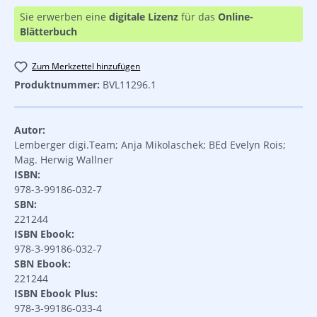
Sie erwerben eine
digitale Lizenz
für das
Online-
Blätterbuch
Zum Merkzettel hinzufügen
Produktnummer:
BVL11296.1
Autor:
Lemberger digi.Team; Anja Mikolaschek; BEd Evelyn Rois;
Mag. Herwig Wallner
ISBN:
978-3-99186-032-7
SBN:
221244
ISBN Ebook:
978-3-99186-032-7
SBN Ebook:
221244
ISBN Ebook Plus:
978-3-99186-033-4