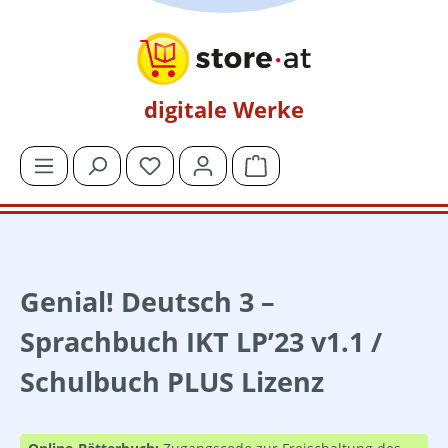
Zum Hauptinhalt springen
digitale Werke
Du hast 0 Produkte auf dem Merkzettel
Warenkorb enthält 0 Posit
Genial! Deutsch 3 –
Sprachbuch IKT LP’23 v1.1 /
Schulbuch PLUS Lizenz