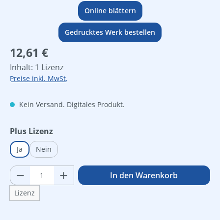
Online blättern
Gedrucktes Werk bestellen
Regulärer Preis:
12,61 €
Inhalt:
1 Lizenz
Preise inkl. MwSt.
Kein Versand. Digitales Produkt.
auswählen
Plus Lizenz
Ja
Nein
Produkt Anzahl: Gib den gewünschten Wer
In den Warenkorb
Lizenz