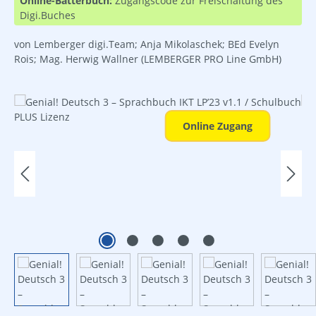
Online-Bätterbuch:
Zugangscode zur Freischaltung des
Digi.Buches
von Lemberger digi.Team; Anja Mikolaschek; BEd Evelyn
Rois; Mag. Herwig Wallner
(LEMBERGER PRO Line GmbH)
Bildergalerie überspringen
Online Zugang