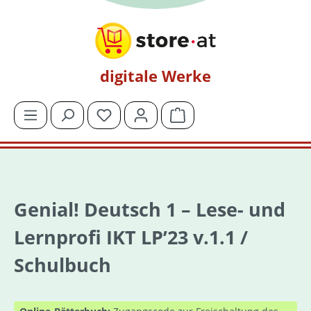
Zum Hauptinhalt springen
digitale Werke
Du hast 0 Produkte auf dem Merkzettel
Warenkorb enthält 0 Posit
Genial! Deutsch 1 – Lese- und
Lernprofi IKT LP’23 v.1.1 /
Schulbuch