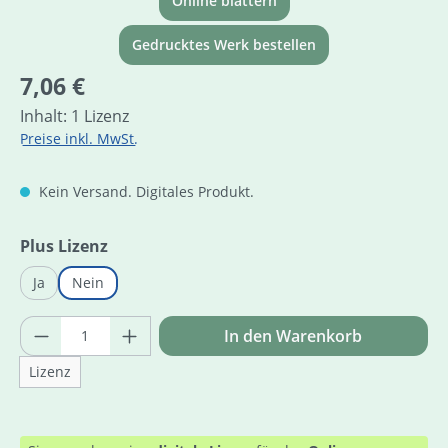
Online blättern
Gedrucktes Werk bestellen
Regulärer Preis:
7,06 €
Inhalt:
1 Lizenz
Preise inkl. MwSt.
Kein Versand. Digitales Produkt.
auswählen
Plus Lizenz
Ja
Nein
Produkt Anzahl: Gib den gewünschten Wer
In den Warenkorb
Lizenz