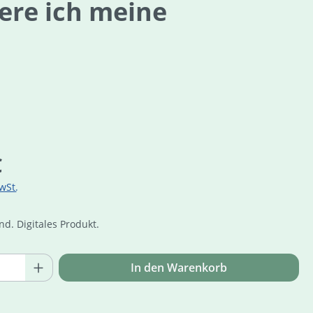
iere ich meine
is:
€
wSt.
d. Digitales Produkt.
Online Zuga
Anzahl: Gib den gewünschten Wert ein o
In den Warenkorb