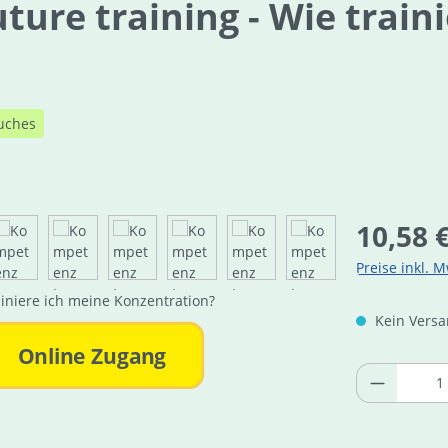
ure training - Wie train
uches
Regulärer Pre
10,58 
Preise inkl. M
Kein Versan
Online Zugang
Produkt 