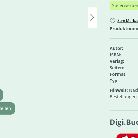
Sie erwerbe
Zum Merkze
Produktnum
Autor:
ISBN:
Verlag:
Seiten:
Format:
Typ:
Hinweis:
Nach
Bestellungen 
ellen
Digi.Bu