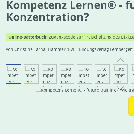
Kompetenz Lernen® - fut
Konzentration?
Online-Bätterbuch:
Zugangscode zur Freischaltung des Digi.B
von Christine Tarnai-Hammer
(BVL - Bildungsverlag Lemberger)
Bildergalerie überspringen