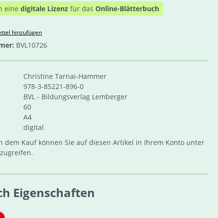
n eine
digitale Lizenz
für das
Online-Blätterbuch
ttel hinzufügen
mer:
BVL10726
Christine Tarnai-Hammer
978-3-85221-896-0
BVL - Bildungsverlag Lemberger
60
A4
digital
 dem Kauf können Sie auf diesen Artikel in Ihrem Konto unter
zugreifen.
ch Eigenschaften