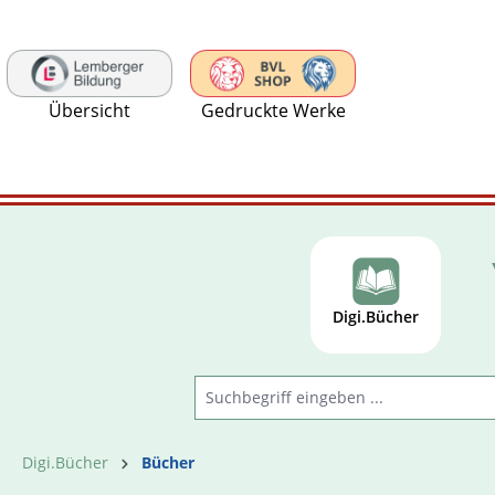
 Hauptinhalt springen
Zur Suche springen
Zur Hauptnavigation springen
Übersicht
Gedruckte Werke
Digi.Bücher
Digi.Bücher
Bücher