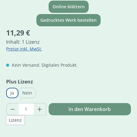
Online blättern
Gedrucktes Werk bestellen
Regulärer Preis:
11,29 €
Inhalt:
1 Lizenz
Preise inkl. MwSt.
Kein Versand. Digitales Produkt.
auswählen
Plus Lizenz
Ja
Nein
Produkt Anzahl: Gib den gewünschten Wer
In den Warenkorb
Lizenz