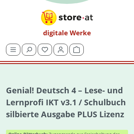
Zum Hauptinhalt springen
digitale Werke
Du hast 0 Produkte auf dem Merkzettel
Warenkorb enthält 0 Posit
Genial! Deutsch 4 – Lese- und
Lernprofi IKT v3.1 / Schulbuch
silbierte Ausgabe PLUS Lizenz